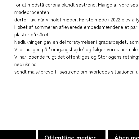
for at modstå corona blandt søstrene. Mange af vore søst
mødeprocenten
derfor lav, når vi holdt møder. Første møde i 2022 blev af
I løbet af sommeren afleverede embedsmændene et par flas
plaster på såret".
Nedlukningen gav en del forstyrrelser i gradarbejdet, som
Vi er nu igen på " omgangshøjde" og følger vores normale t
Vi har løbende fulgt det offentliges og Storlogens retning
nedlukning
sendt mais/breve til søstrene om hvorledes situationen ud
Offentlige medier
Åben me