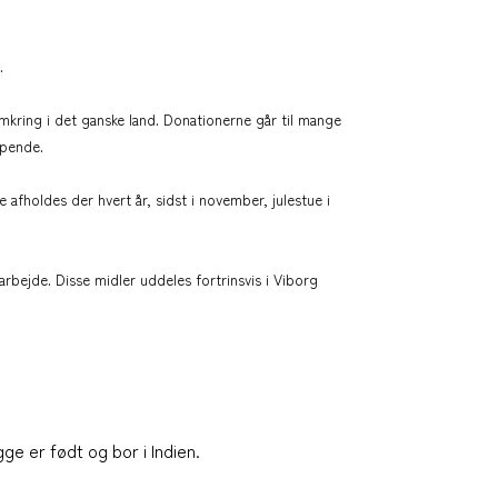
.
kring i det ganske land. Donationerne går til mange
mpende.
 afholdes der hvert år, sidst i november, julestue i
rbejde. Disse midler uddeles fortrinsvis i Viborg
e er født og bor i Indien.