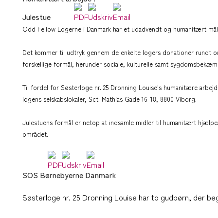
Julestue
Odd Fellow Logerne i Danmark har et udadvendt og humanitært mål
Det kommer til udtryk gennem de enkelte logers donationer rundt om
forskellige formål, herunder sociale, kulturelle samt sygdomsbekæ
Til fordel for Søsterloge nr. 25 Dronning Louise's humanitære arbejde
logens selskabslokaler, Sct. Mathias Gade 16-18, 8800 Viborg.
Julestuens formål er netop at indsamle midler til humanitært hjælpea
området.
SOS Børnebyerne Danmark
Søsterloge nr. 25 Dronning Louise har to gudbørn, der begg