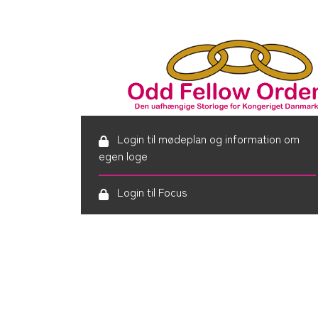
Login til mødeplan og information om
egen loge
Login til Focus