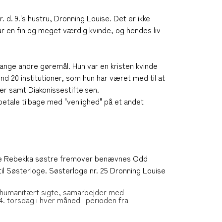
 d. 9.'s hustru, Dronning Louise. Det er ikke
var en fin og meget værdig kvinde, og hendes liv
nge andre gøremål. Hun var en kristen kvinde
nd 20 institutioner, som hun har været med til at
ler samt Diakonissestiftelsen.
etale tilbage med "venlighed" på et andet
nske Rebekka søstre fremover benævnes Odd
il Søsterloge. Søsterloge nr. 25 Dronning Louise
t humanitært sigte, samarbejder med
4. torsdag i hver måned i perioden fra