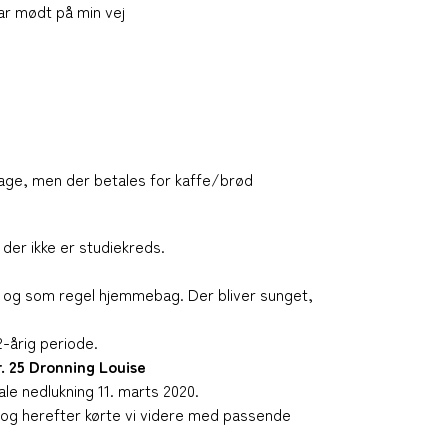
r mødt på min vej
tage, men der betales for kaffe/brød
er ikke er studiekreds.
 og som regel hjemmebag. Der bliver sunget,
2-årig periode.
r. 25 Dronning Louise
ale nedlukning 11. marts 2020.
 og herefter kørte vi videre med passende