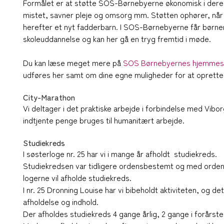
Formålet er at støtte SOS-Børnebyerne økonomisk i deres 
mistet, savner pleje og omsorg mm. Støtten ophører, når g
herefter et nyt fadderbarn. I SOS-Børnebyerne får børn
skoleuddannelse og kan her gå en tryg fremtid i møde.
Du kan læse meget mere på
SOS Børnebyernes hjemmes
udføres her samt om dine egne muligheder for at oprette 
City-Marathon
Vi deltager i det praktiske arbejde i forbindelse med Vi
indtjente penge bruges til humanitært arbejde.
Studiekreds
I søsterloge nr. 25 har vi i mange år afholdt studiekreds.
Studiekredsen var tidligere ordensbestemt og med ordensre
logerne vil afholde studiekreds.
I nr. 25 Dronning Louise har vi bibeholdt aktiviteten, og 
afholdelse og indhold.
Der afholdes studiekreds 4 gange årlig, 2 gange i forårst