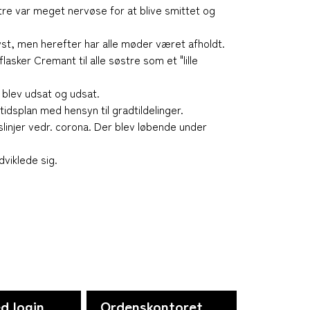
re var meget nervøse for at blive smittet og
lyst, men herefter har alle møder været afholdt.
ker Cremant til alle søstre som et "lille
 blev udsat og udsat.
idsplan med hensyn til gradtildelinger.
slinjer vedr. corona. Der blev løbende under
viklede sig.
d login
Ordenskontoret