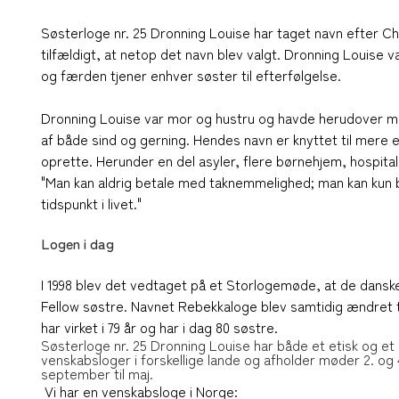
Søsterloge nr. 25 Dronning Louise har taget navn efter Chr.
tilfældigt, at netop det navn blev valgt. Dronning Louise 
og færden tjener enhver søster til efterfølgelse.
Dronning Louise var mor og hustru og havde herudover ma
af både sind og gerning. Hendes navn er knyttet til mere e
oprette. Herunder en del asyler, flere børnehjem, hospita
"Man kan aldrig betale med taknemmelighed; man kan kun b
tidspunkt i livet."
Logen i dag
I 1998 blev det vedtaget på et Storlogemøde, at de da
Fellow søstre. Navnet Rebekkaloge blev samtidig ændret t
har virket i 79 år og har i dag 80 søstre.
Søsterloge nr. 25 Dronning Louise har både et etisk og e
venskabsloger i forskellige lande og afholder møder 2. og 
september til maj.
Vi har en venskabsloge i Norge: