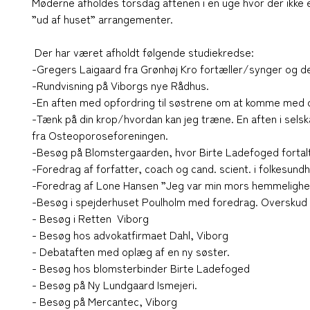
Møderne afholdes torsdag aftenen i en uge hvor der ikke e
”ud af huset” arrangementer.
Der har været afholdt følgende studiekredse:
-Gregers Laigaard fra Grønhøj Kro fortæller/synger og d
-Rundvisning på Viborgs nye Rådhus.
-En aften med opfordring til søstrene om at komme med op
-Tænk på din krop/hvordan kan jeg træne. En aften i sel
fra Osteoporoseforeningen.
-Besøg på Blomstergaarden, hvor Birte Ladefoged fortal
-Foredrag af forfatter, coach og cand. scient. i folkesu
-Foredrag af Lone Hansen ”Jeg var min mors hemmelighed
-Besøg i spejderhuset Poulholm med foredrag. Overskud g
- Besøg i Retten Viborg
- Besøg hos advokatfirmaet Dahl, Viborg
- Debataften med oplæg af en ny søster.
- Besøg hos blomsterbinder Birte Ladefoged
- Besøg på Ny Lundgaard Ismejeri.
- Besøg på Mercantec, Viborg