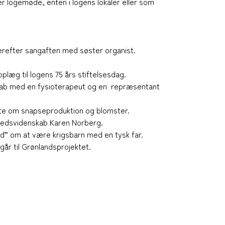
r logemøde, enten i logens lokaler eller som
erefter sangaften med søster organist.
læg til logens 75 års stiftelsesdag.
skab med en fysioterapeut og en repræsentant
te om snapseproduktion og blomster.
ndhedsvidenskab Karen Norberg.
” om at være krigsbarn med en tysk far.
år til Grønlandsprojektet.