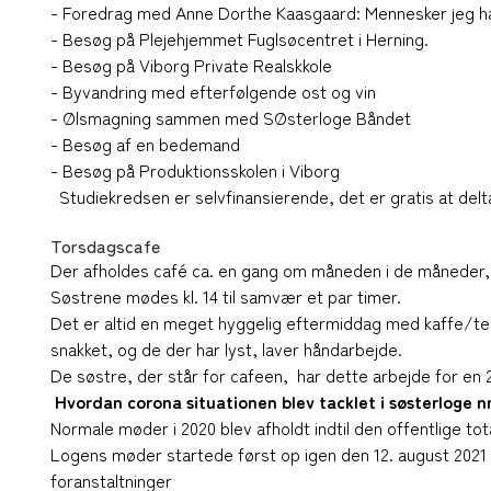
- Foredrag med Anne Dorthe Kaasgaard: Mennesker jeg ha
- Besøg på Plejehjemmet Fuglsøcentret i Herning.
- Besøg på Viborg Private Realskkole
- Byvandring med efterfølgende ost og vin
- Ølsmagning sammen med SØsterloge Båndet
- Besøg af en bedemand
- Besøg på Produktionsskolen i Viborg
Studiekredsen er selvfinansierende, det er gratis at del
Torsdagscafe
Der afholdes café ca. en gang om måneden i de måneder, d
Søstrene mødes kl. 14 til samvær et par timer.
Det er altid en meget hyggelig eftermiddag med kaffe/te
snakket, og de der har lyst, laver håndarbejde.
De søstre, der står for cafeen, har dette arbejde for en 
Hvordan corona situationen blev tacklet i søsterloge n
Normale møder i 2020 blev afholdt indtil den offentlige tot
Logens møder startede først op igen den 12. august 2021
foranstaltninger